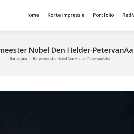
Home
Korte impressie
Portfolio
RedM
Home
Korte impressie
Portfolio
Re
meester Nobel Den Helder-PetervanAa
Je bent hier:
Startpagina
Burgemeester Nobel Den Helder-PetervanAalst