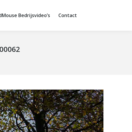
ouse Bedrijsvideo’s
Contact
dMouse Bedrijsvideo’s
Contact
C00062