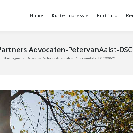
Home
Korte impressie
Portfolio
RedM
Home
Korte impressie
Portfolio
Re
Partners Advocaten-PetervanAalst-DS
Je bent hier:
Startpagina
De Vos & Partners Advocaten-PetervanAalst-DSC00062