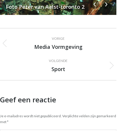
Foto Peter van Aalst-toronto 2
Dam
Albumnavigatie
VORIGE
Media Vormgeving
Vorig
album:
VOLGENDE
Sport
Volgende
album:
Geef een reactie
Je e-mailadres wordt niet gepubliceerd. Verplichte velden zijn gemarkeerd
met
*