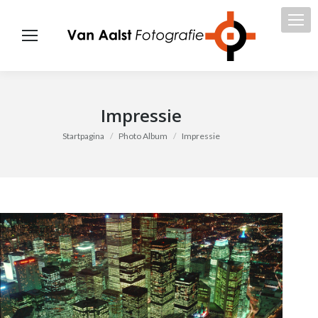
Impressie
Je bent hier:
Startpagina
Photo Album
Impressie
Fot