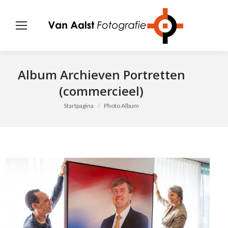
Album Archieven
Portretten
(commercieel)
Je bent hier:
Startpagina
Photo Album